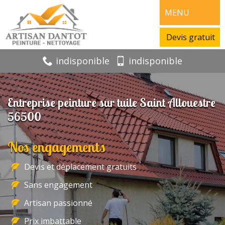
MENU
Devis gratuit
indisponible
indisponible
Entreprise peinture sur tuile Saint Allouestre
56500
Nos engagements
Devis et déplacement gratuits
Sans engagement
Artisan passionné
Prix imbattable