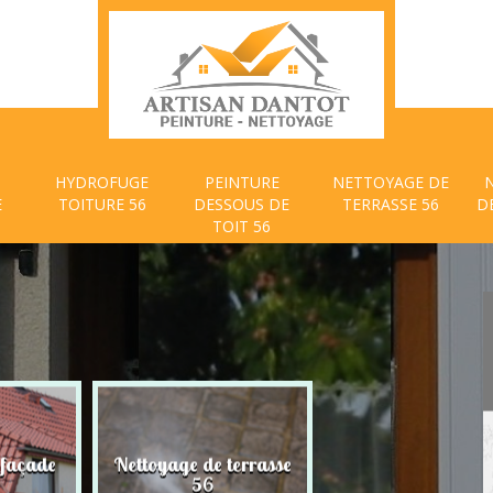
HYDROFUGE
PEINTURE
NETTOYAGE DE
E
TOITURE 56
DESSOUS DE
TERRASSE 56
D
TOIT 56
 façade
Nettoyage de terrasse
Peinture dessous
56
toit 56