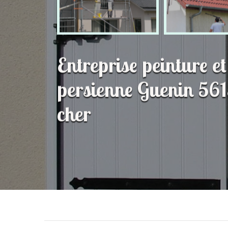
Entreprise peinture e
persienne Guenin 561
cher