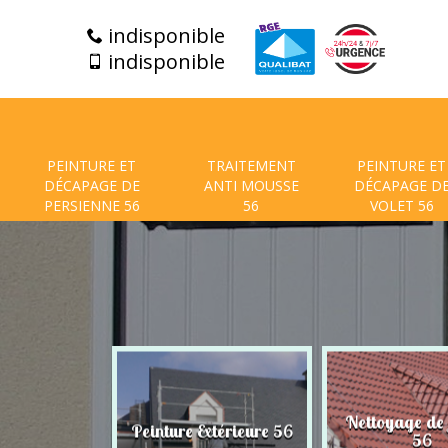
indisponible
indisponible
PEINTURE ET
TRAITEMENT
PEINTURE ET
DÉCAPAGE DE
ANTI MOUSSE
DÉCAPAGE D
PERSIENNE 56
56
VOLET 56
t de facade
Nettoyage de
Peinture Extérieure 56
56
56