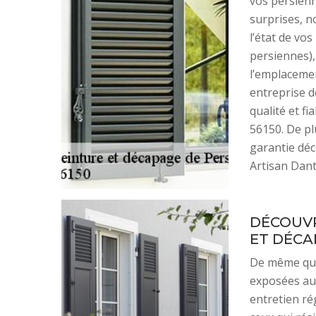
vos persienn
surprises, n
l’état de vo
persiennes),
l’emplacement
entreprise d
qualité et f
56150. De pl
garantie déc
Artisan Dant
DÉCOUVR
ET DÉCA
De même que 
exposées aux
entretien ré