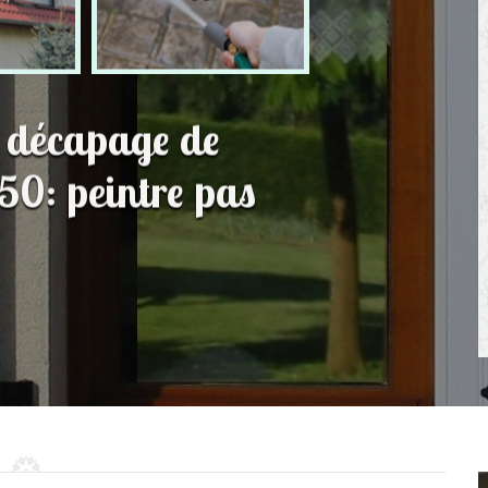
t décapage de
50: peintre pas