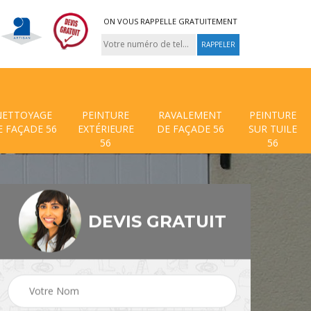
ON VOUS RAPPELLE GRATUITEMENT
NETTOYAGE
PEINTURE
RAVALEMENT
PEINTURE
E FAÇADE 56
EXTÉRIEURE
DE FAÇADE 56
SUR TUILE
56
56
DEVIS GRATUIT
 de
Traitement anti mouss
Hydrofuge toiture 56
56