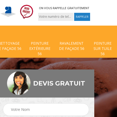
ON VOUS RAPPELLE GRATUITEMENT
NETTOYAGE
PEINTURE
RAVALEMENT
PEINTURE
E FAÇADE 56
EXTÉRIEURE
DE FAÇADE 56
SUR TUILE
56
56
DEVIS GRATUIT
 de
Traitement anti mouss