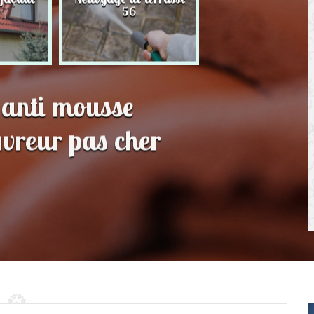
56
toit 56
 anti mousse
vreur pas cher