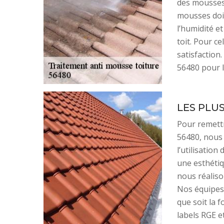
des mousses 
mousses doit
l’humidité et
toit. Pour ce
satisfaction
56480 pour l
LES PLU
Pour remettr
56480, nous a
l’utilisatio
une esthétiq
nous réalison
Nos équipes 
que soit la 
labels RGE e