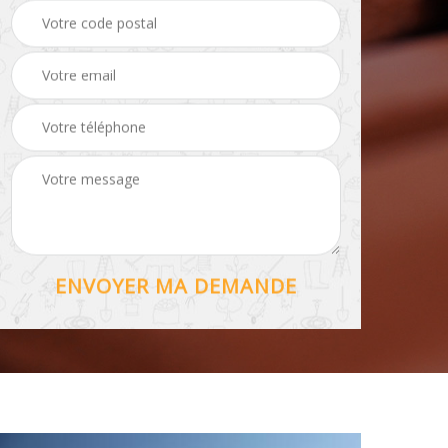
Hydrofuge toiture 56
56