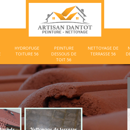
HYDROFUGE
PEINTURE
NETTOYAGE DE
E
TOITURE 56
DESSOUS DE
TERRASSE 56
D
TOIT 56
 façade
Nettoyage de terrasse
Peinture dessous