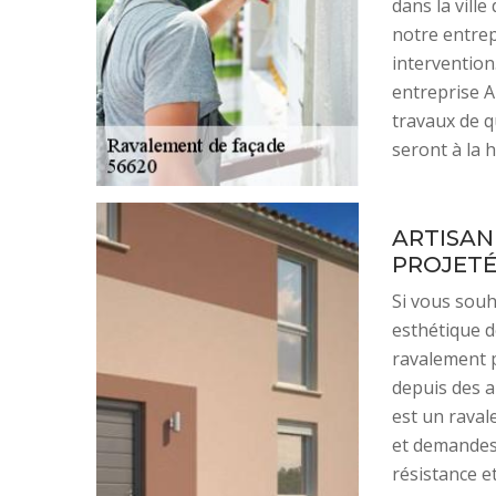
dans la vill
notre entrep
intervention
entreprise A
travaux de qu
seront à la 
ARTISAN
PROJET
Si vous souh
esthétique d
ravalement p
depuis des a
est un raval
et demandes.
résistance e