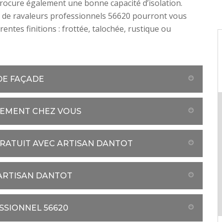
rocure également une bonne capacité d’isolation.
 de ravaleurs professionnels 56620 pourront vous
érentes finitions : frottée, talochée, rustique ou
DE FAÇADE
TEMENT CHEZ VOUS
GRATUIT AVEC ARTISAN DANTOT
 ARTISAN DANTOT
SSIONNEL 56620