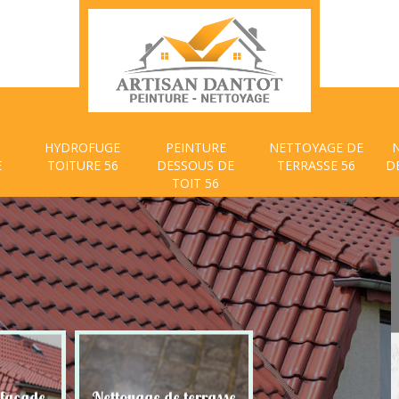
HYDROFUGE
PEINTURE
NETTOYAGE DE
E
TOITURE 56
DESSOUS DE
TERRASSE 56
D
TOIT 56
 façade
Nettoyage de terrasse
Peinture dessous