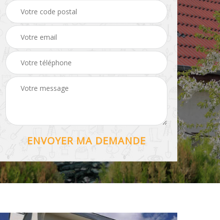
Hydrofuge toiture 56
56