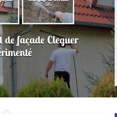
56
toit 56
t de façade Cleguer
érimenté