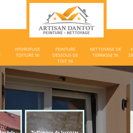
HYDROFUGE
PEINTURE
NETTOYAGE DE
E
TOITURE 56
DESSOUS DE
TERRASSE 56
D
TOIT 56
 façade
Nettoyage de terrasse
Peinture dessous