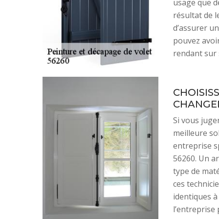
usage que de
résultat de 
d’assurer un
pouvez avoir
rendant sur 
CHOISIS
CHANGEM
Si vous juge
meilleure so
entreprise 
56260. Un ar
type de matér
ces technici
identiques à 
l’entreprise