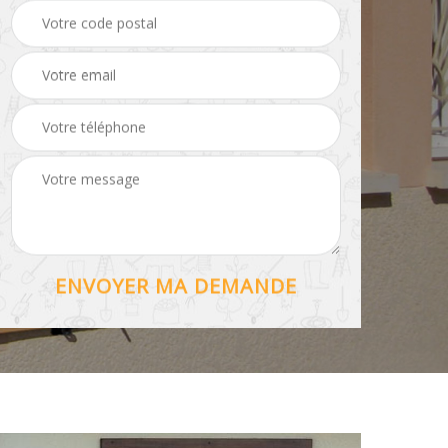
Hydrofuge toiture 56
56