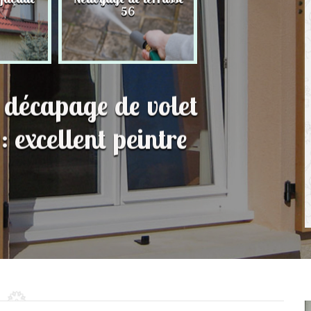
56
toit 56
t décapage de volet
excellent peintre