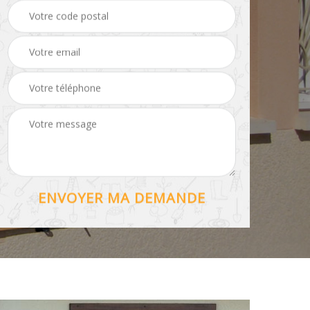
Hydrofuge toiture 56
56