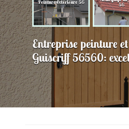
Peinture Extérieure 56
56
56
Entreprise peinture e
Guiscriff 56560: excel