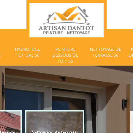
HYDROFUGE
PEINTURE
NETTOYAGE DE
E
TOITURE 56
DESSOUS DE
TERRASSE 56
D
TOIT 56
 façade
Nettoyage de terrasse
Peinture dessous