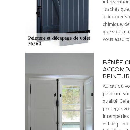
intervention
; sachez que
à décaper vo
chimique, dé
que soit la 
vous assuron
BÉNÉFIC
ACCOMPA
PEINTUR
Au cas où vo
peinture sur
qualité. Cela
protéger vos
intempéries
est disponib