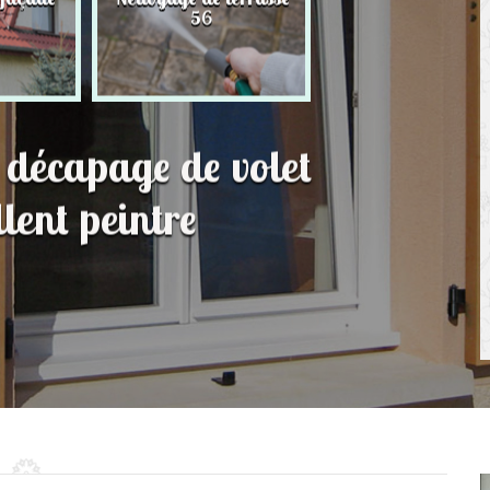
56
toit 56
t décapage de volet
lent peintre