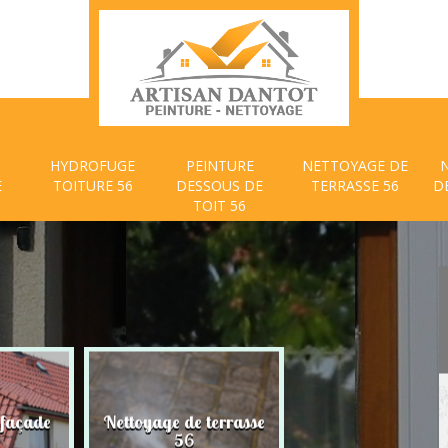
HYDROFUGE
PEINTURE
NETTOYAGE DE
E
TOITURE 56
DESSOUS DE
TERRASSE 56
D
TOIT 56
 façade
Nettoyage de terrasse
Peinture dessous
56
toit 56