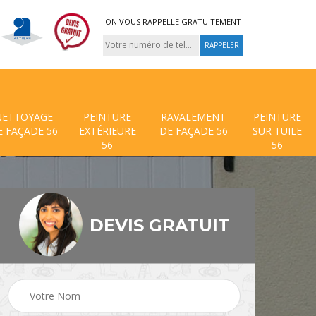
ON VOUS RAPPELLE GRATUITEMENT
NETTOYAGE
PEINTURE
RAVALEMENT
PEINTURE
E FAÇADE 56
EXTÉRIEURE
DE FAÇADE 56
SUR TUILE
56
56
DEVIS GRATUIT
 de
Traitement anti mouss
Hydrofuge toiture 56
56