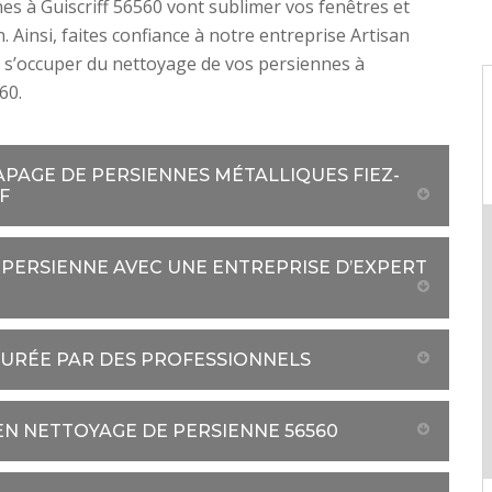
es à Guiscriff 56560 vont sublimer vos fenêtres et
. Ainsi, faites confiance à notre entreprise Artisan
 s’occuper du nettoyage de vos persiennes à
60.
PAGE DE PERSIENNES MÉTALLIQUES FIEZ-
F
 PERSIENNE AVEC UNE ENTREPRISE D’EXPERT
SURÉE PAR DES PROFESSIONNELS
N NETTOYAGE DE PERSIENNE 56560