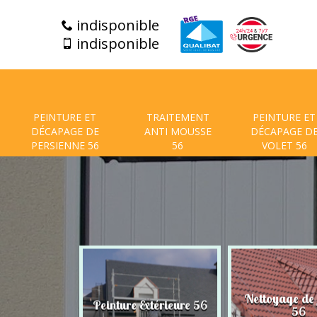
indisponible
indisponible
PEINTURE ET
TRAITEMENT
PEINTURE ET
DÉCAPAGE DE
ANTI MOUSSE
DÉCAPAGE D
PERSIENNE 56
56
VOLET 56
t de facade
Nettoyage de
Peinture Extérieure 56
56
56