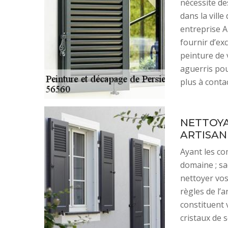
nécessite des
dans la ville
entreprise A
fournir d’exc
peinture de 
aguerris pou
plus à conta
NETTOYA
ARTISA
Ayant les co
domaine ; sa
nettoyer vos
règles de l’a
constituent 
cristaux de 