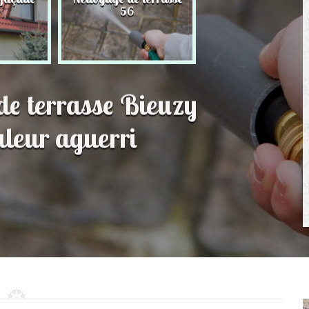
56
toit 56
de terrasse Bieuzy
leur aguerri