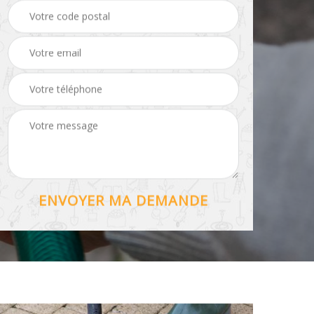
Hydrofuge toiture 56
56