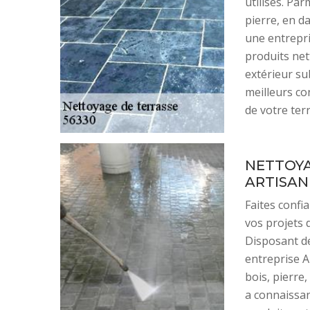
utilisés. Par
pierre, en da
une entrepri
produits net
extérieur su
meilleurs co
de votre ter
NETTOYA
ARTISA
Faites confi
vos projets 
Disposant de
entreprise A
bois, pierre
a connaissan