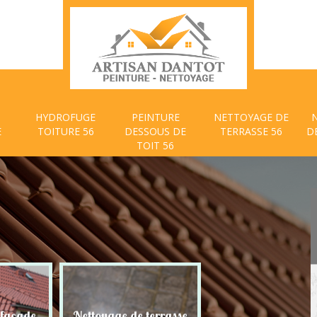
HYDROFUGE
PEINTURE
NETTOYAGE DE
E
TOITURE 56
DESSOUS DE
TERRASSE 56
D
TOIT 56
 façade
Nettoyage de terrasse
Peinture dessous