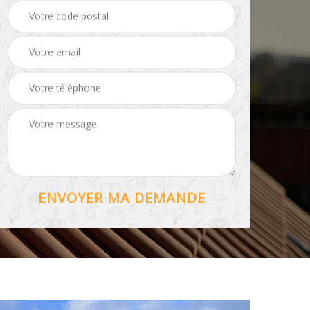
Hydrofuge toiture 56
56