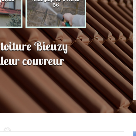
56
toit 56
toiture Bieuzy
leur couvreur