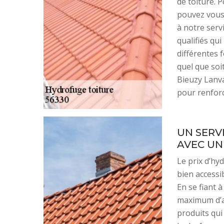
de toiture. 
pouvez vous 
à notre serv
qualifiés qu
différentes f
quel que soi
Bieuzy Lanv
pour renforc
UN SERV
AVEC UN
Le prix d’hy
bien accessib
En se fiant 
maximum d’ar
produits qui