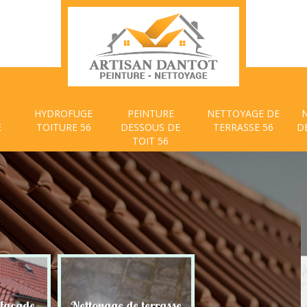
HYDROFUGE
PEINTURE
NETTOYAGE DE
E
TOITURE 56
DESSOUS DE
TERRASSE 56
D
TOIT 56
 façade
Nettoyage de terrasse
Peinture dessous