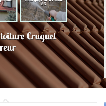
56
toit 56
toiture Cruguel
reur