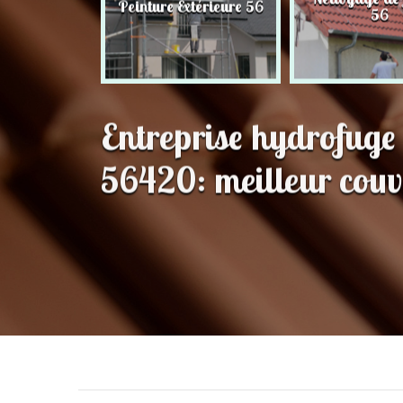
Peinture Extérieure 56
56
56
Entreprise hydrofuge 
56420: meilleur couv