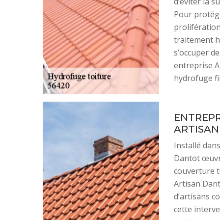
d’éviter la s
Pour protége
prolifératio
traitement h
s’occuper de
entreprise A
hydrofuge fi
ENTREPR
ARTISA
Installé dans
Dantot œuvr
couverture t
Artisan Dant
d’artisans c
cette interv