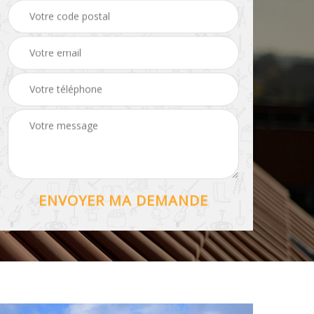
Hydrofuge toiture 56
56