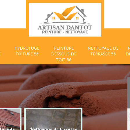
HYDROFUGE
PEINTURE
NETTOYAGE DE
E
TOITURE 56
DESSOUS DE
TERRASSE 56
D
TOIT 56
 façade
Nettoyage de terrasse
Peinture dessous