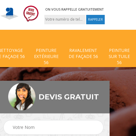
ON VOUS RAPPELLE GRATUITEMENT
NETTOYAGE
PEINTURE
RAVALEMENT
PEINTURE
E FAÇADE 56
EXTÉRIEURE
DE FAÇADE 56
SUR TUILE
56
56
DEVIS GRATUIT
 de
Traitement anti mouss