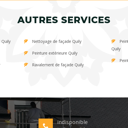
AUTRES SERVICES
 Quily
Nettoyage de façade Quily
Peinture et décapage de persienne
Quily
Peinture extérieure Quily
Peint
y
Ravalement de façade Quily
indisponible