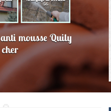
56
toit 56
t anti mousse Quily
 cher