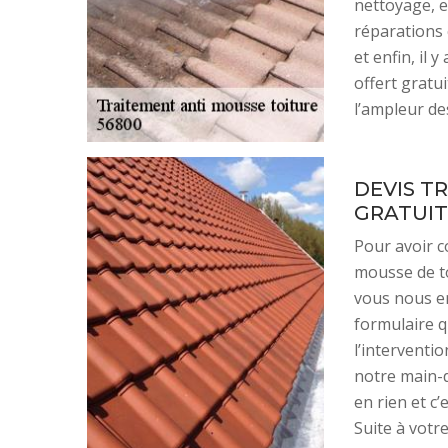
nettoyage, en
réparations 
et enfin, il y
offert gratui
l’ampleur de
DEVIS T
GRATUIT
Pour avoir c
mousse de to
vous nous en
formulaire q
l’interventi
notre main-
en rien et c
Suite à vot