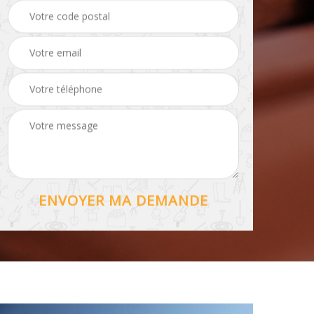
Hydrofuge toiture 56
56