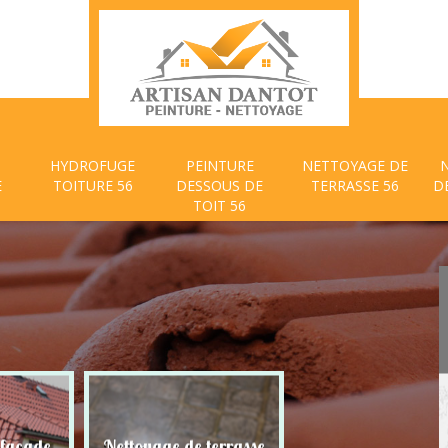
HYDROFUGE
PEINTURE
NETTOYAGE DE
E
TOITURE 56
DESSOUS DE
TERRASSE 56
D
TOIT 56
 façade
Nettoyage de terrasse
Peinture dessous