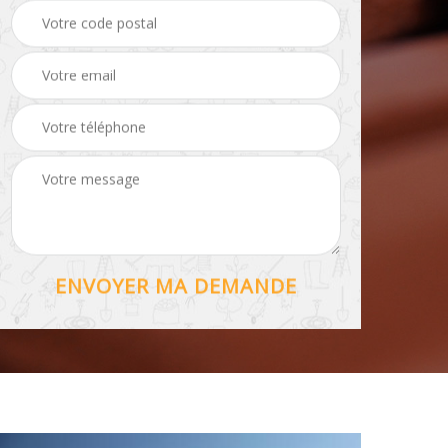
Hydrofuge toiture 56
56