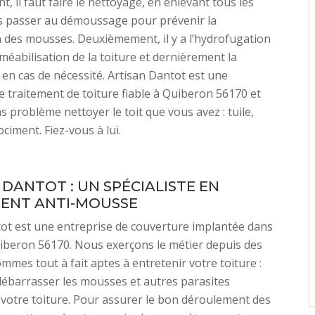
, il faut faire le nettoyage, en enlevant tous les
is passer au démoussage pour prévenir la
n des mousses. Deuxièmement, il y a l’hydrofugation
méabilisation de la toiture et dernièrement la
 en cas de nécessité. Artisan Dantot est une
e traitement de toiture fiable à Quiberon 56170 et
s problème nettoyer le toit que vous avez : tuile,
ociment. Fiez-vous à lui.
 DANTOT : UN SPÉCIALISTE EN
ENT ANTI-MOUSSE
ot est une entreprise de couverture implantée dans
Quiberon 56170. Nous exerçons le métier depuis des
mmes tout à fait aptes à entretenir votre toiture :
 débarrasser les mousses et autres parasites
votre toiture. Pour assurer le bon déroulement des