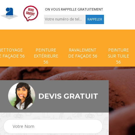
ON VOUS RAPPELLE GRATUITEMENT
NETTOYAGE
PEINTURE
RAVALEMENT
PEINTURE
E FAÇADE 56
EXTÉRIEURE
DE FAÇADE 56
SUR TUILE
56
56
DEVIS GRATUIT
 de
Traitement anti mouss