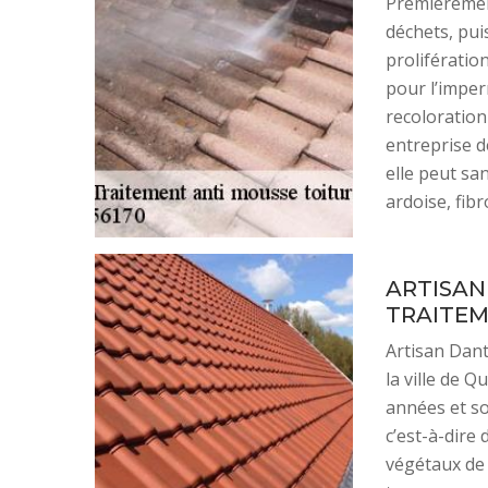
Premièrement
déchets, pu
prolifératio
pour l’imper
recoloration
entreprise d
elle peut san
ardoise, fibr
ARTISAN
TRAITEM
Artisan Dant
la ville de 
années et so
c’est-à-dire
végétaux de 