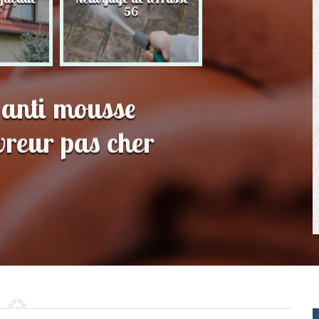
56
toit 56
 anti mousse
reur pas cher