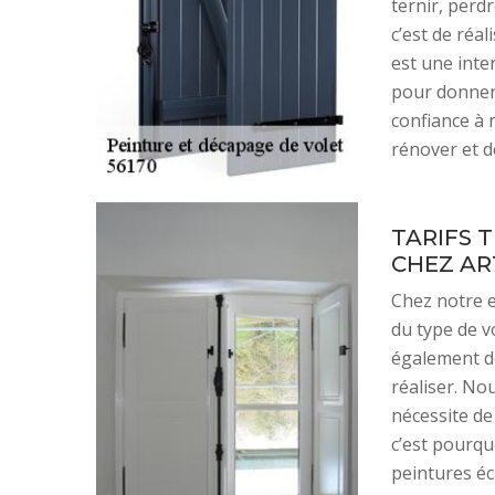
ternir, perd
c’est de réal
est une inte
pour donner 
confiance à 
rénover et d
TARIFS 
CHEZ AR
Chez notre e
du type de v
également d
réaliser. No
nécessite de
c’est pourqu
peintures éc