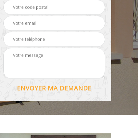
Hydrofuge toiture 56
56