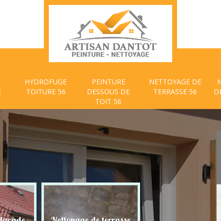
HYDROFUGE
PEINTURE
NETTOYAGE DE
E
TOITURE 56
DESSOUS DE
TERRASSE 56
D
TOIT 56
 façade
Nettoyage de terrasse
Peinture dessous