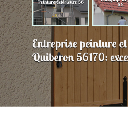
Peinture Extérieure 56
56
56
Entreprise peinture e
Quiberon 56170: excel