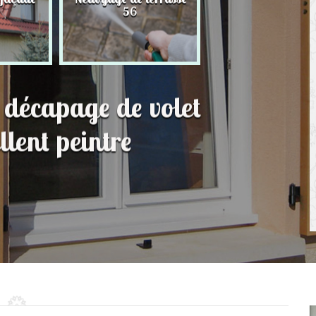
56
toit 56
t décapage de volet
lent peintre