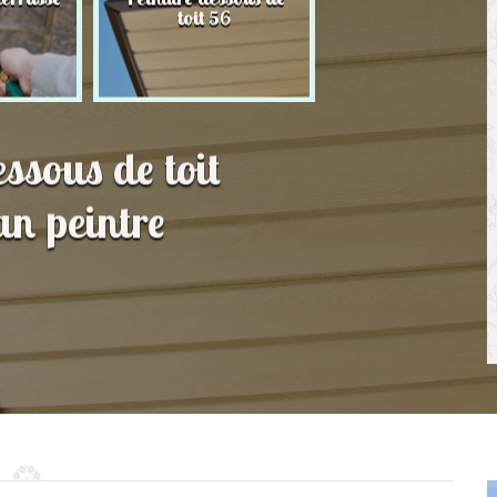
Hydrofuge toiture 56
toit 56
essous de toit
an peintre