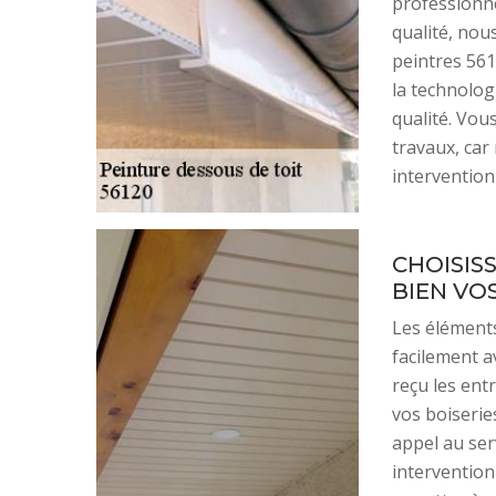
professionne
qualité, nou
peintres 561
la technolog
qualité. Vou
travaux, car
intervention
CHOISIS
BIEN VO
Les éléments
facilement av
reçu les ent
vos boiseries
appel au ser
intervention