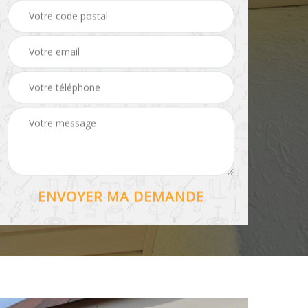
56
de volet 56