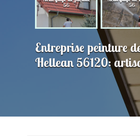
56
56
56
Entreprise peinture d
Hellean 56120: artis