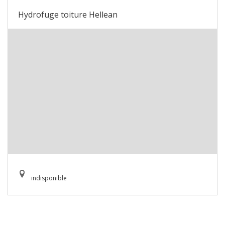
Hydrofuge toiture Hellean
indisponible