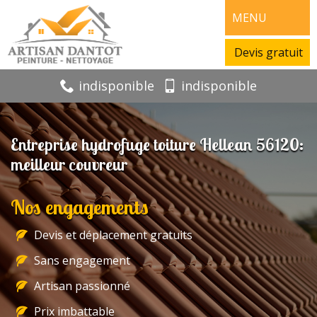
MENU
Devis gratuit
indisponible
indisponible
Entreprise hydrofuge toiture Hellean 56120:
meilleur couvreur
Nos engagements
Devis et déplacement gratuits
Sans engagement
Artisan passionné
Prix imbattable