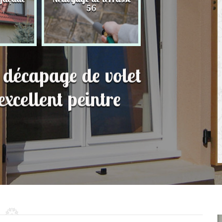
56
toit 56
t décapage de volet
xcellent peintre