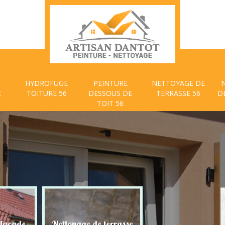
HYDROFUGE
PEINTURE
NETTOYAGE DE
E
TOITURE 56
DESSOUS DE
TERRASSE 56
D
TOIT 56
 façade
Nettoyage de terrasse
Peinture dessous