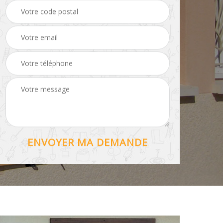
Hydrofuge toiture 56
56