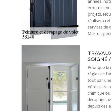
années, notr
écoute et vo
projets. Nou
réalisera ce
services de q
Marcel ; pen
TRAVAUX
SOIGNÉ 
Pour que le 
règles de l’
tout par une
nécessaire a
chimique ou 
décapage ava
depuis des a