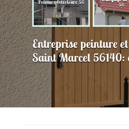
Peinture Extérieure 56
56
56
Entreprise peinture e
Saint Marcel 56140: e