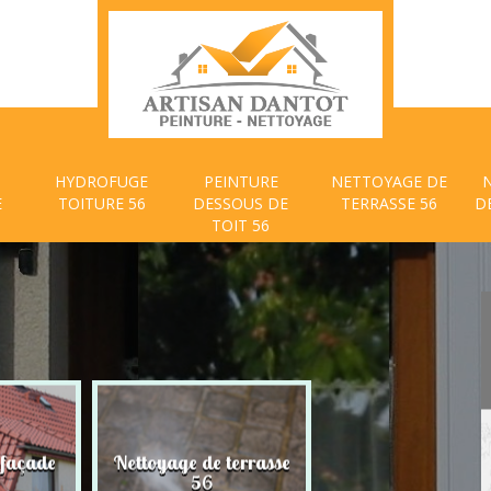
HYDROFUGE
PEINTURE
NETTOYAGE DE
E
TOITURE 56
DESSOUS DE
TERRASSE 56
D
TOIT 56
 façade
Nettoyage de terrasse
Peinture dessous
56
toit 56