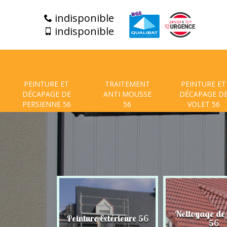
indisponible
indisponible
PEINTURE ET
TRAITEMENT
PEINTURE ET
DÉCAPAGE DE
ANTI MOUSSE
DÉCAPAGE D
PERSIENNE 56
56
VOLET 56
t de facade
Nettoyage de
Peinture Extérieure 56
56
56