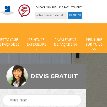
ON VOUS RAPPELLE GRATUITEMENT
NETTOYAGE
PEINTURE
RAVALEMENT
PEINTURE
E FAÇADE 56
EXTÉRIEURE
DE FAÇADE 56
SUR TUILE
56
56
DEVIS GRATUIT
 de
Traitement anti mouss
Hydrofuge toiture 56
56