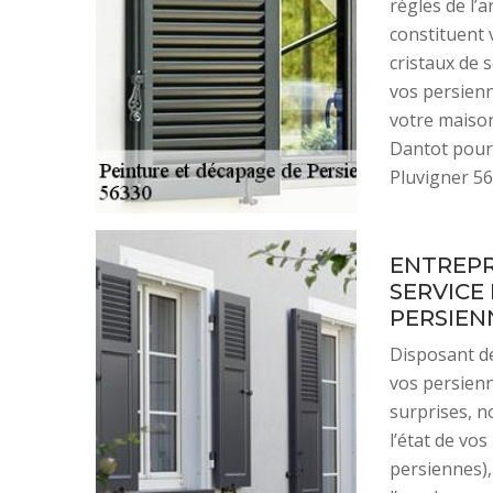
règles de l’a
constituent 
cristaux de 
vos persienn
votre maison
Dantot pour
Pluvigner 56
ENTREPR
SERVICE
PERSIEN
Disposant de
vos persienn
surprises, n
l’état de vo
persiennes),