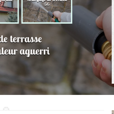
56
toit 56
de terrasse
leur aguerri