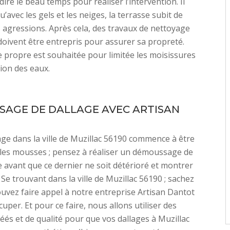
à dire le beau temps pour réaliser l’intervention. Il
u’avec les gels et les neiges, la terrasse subit de
agressions. Après cela, des travaux de nettoyage
doivent être entrepris pour assurer sa propreté.
 propre est souhaitée pour limitée les moisissures
tion des eaux.
AGE DE DALLAGE AVEC ARTISAN
lage dans la ville de Muzillac 56190 commence à être
les mousses ; pensez à réaliser un démoussage de
e avant que ce dernier ne soit détérioré et montrer
 Se trouvant dans la ville de Muzillac 56190 ; sachez
uvez faire appel à notre entreprise Artisan Dantot
uper. Et pour ce faire, nous allons utiliser des
éés et de qualité pour que vos dallages à Muzillac