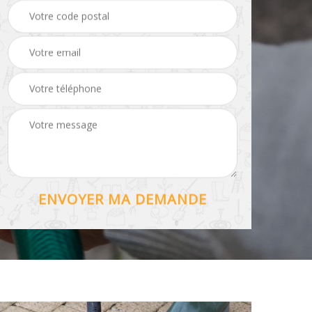
Hydrofuge toiture 56
56