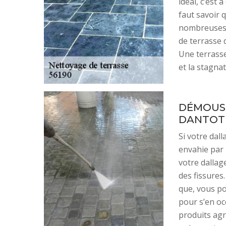
idéal, c’est 
faut savoir q
nombreuses 
de terrasse 
Une terrasse
et la stagna
DÉMOUSS
DANTOT
Si votre dal
envahie par 
votre dallag
des fissures.
que, vous po
pour s’en occ
produits agr