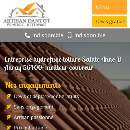
MENU
Devis gratuit
indisponible
indisponible
Entreprise hydrofuge toiture Sainte Anne D
Auray 56400: meilleur couvreur
Nos engagements
Devis et déplacement gratuits
Sans engagement
Artisan passionné
Prix imbattable