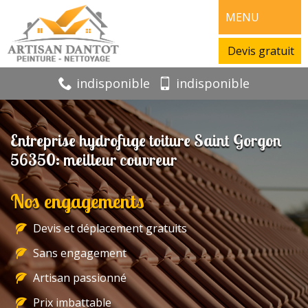
MENU
Devis gratuit
indisponible
indisponible
Entreprise hydrofuge toiture Saint Gorgon
56350: meilleur couvreur
Nos engagements
Devis et déplacement gratuits
Sans engagement
Artisan passionné
Prix imbattable