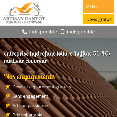
MENU
Devis gratuit
indisponible
indisponible
Entreprise hydrofuge toiture Ruffiac 56140:
meilleur couvreur
Nos engagements
Devis et déplacement gratuits
Sans engagement
Artisan passionné
Prix imbattable