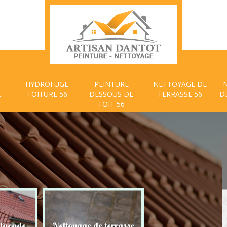
HYDROFUGE
PEINTURE
NETTOYAGE DE
E
TOITURE 56
DESSOUS DE
TERRASSE 56
D
TOIT 56
 façade
Nettoyage de terrasse
Peinture dessous