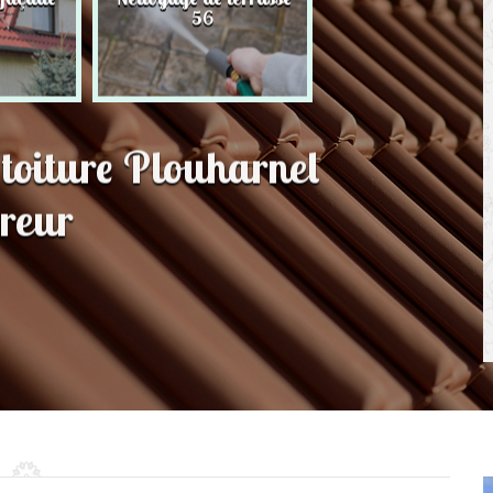
56
toit 56
 toiture Plouharnel
reur