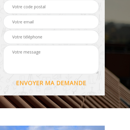
Hydrofuge toiture 56
56