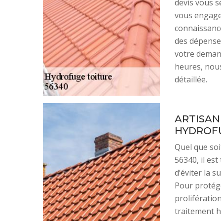
devis vous s
vous engager
connaissance
des dépense
votre demand
heures, nous
détaillée.
ARTISAN
HYDROFU
Quel que soi
56340, il est
d’éviter la s
Pour protége
prolifératio
traitement h