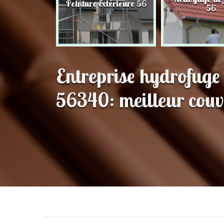
Peinture Extérieure 56
56
56
Entreprise hydrofuge
56340: meilleur couv