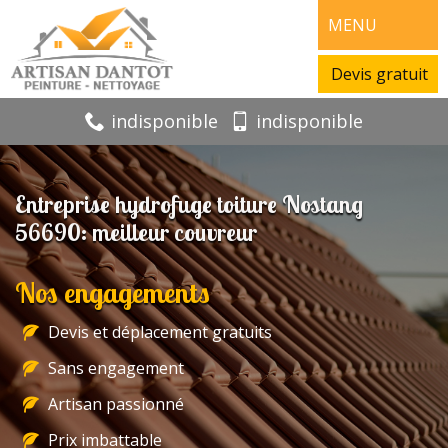
MENU
Devis gratuit
indisponible
indisponible
Entreprise hydrofuge toiture Nostang
56690: meilleur couvreur
Nos engagements
Devis et déplacement gratuits
Sans engagement
Artisan passionné
Prix imbattable