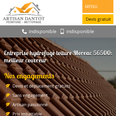
MENU
Devis gratuit
indisponible
indisponible
Entreprise hydrofuge toiture Moreac 56500:
meilleur couvreur
Nos engagements
Devis et déplacement gratuits
Sans engagement
Artisan passionné
Prix imbattable