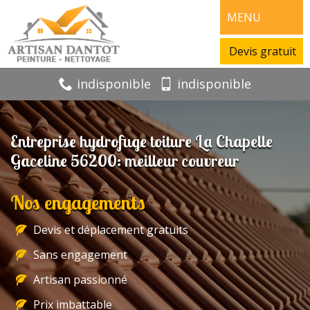
MENU
Devis gratuit
indisponible
indisponible
Entreprise hydrofuge toiture La Chapelle
Gaceline 56200: meilleur couvreur
Nos engagements
Devis et déplacement gratuits
Sans engagement
Artisan passionné
Prix imbattable