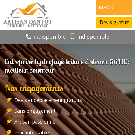
MENU
Devis gratuit
indisponible
indisponible
Entreprise hydrofuge toiture Erdeven 56410:
meilleur couvreur
Nos engagements
Devis et déplacement gratuits
Sans engagement
Artisan passionné
Prix imbattable