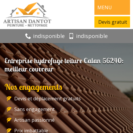
MENU
Devis gratuit
indisponible
indisponible
Entreprise hydrofuge toiture Calan 56240:
meilleur couvreur
Nos engagements
Devis et déplacement gratuits
Sans engagement
Artisan passionné
Prix imbattable