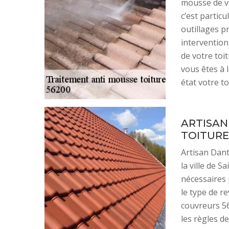
mousse de vo
c’est partic
outillages p
intervention
de votre toit
vous êtes à 
état votre to
ARTISAN
TOITURE
Artisan Dant
la ville de S
nécessaires 
le type de r
couvreurs 56
les règles d