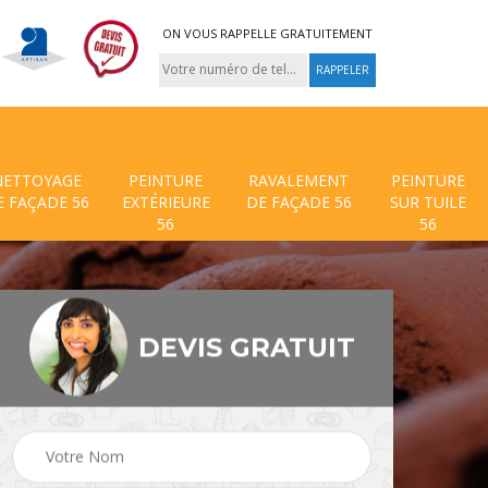
ON VOUS RAPPELLE GRATUITEMENT
NETTOYAGE
PEINTURE
RAVALEMENT
PEINTURE
E FAÇADE 56
EXTÉRIEURE
DE FAÇADE 56
SUR TUILE
56
56
DEVIS GRATUIT
 de
Traitement anti mouss