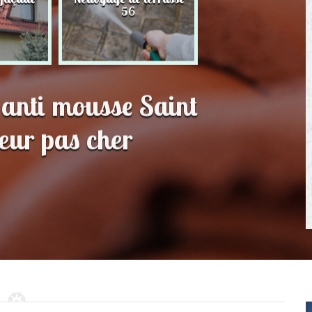
56
toit 56
 anti mousse Saint
eur pas cher