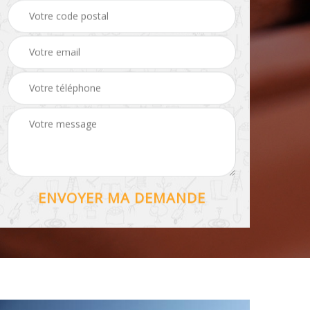
Hydrofuge toiture 56
56