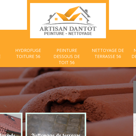
HYDROFUGE
PEINTURE
NETTOYAGE DE
E
TOITURE 56
DESSOUS DE
TERRASSE 56
D
TOIT 56
 façade
Nettoyage de terrasse
Peinture dessous