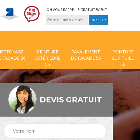
ON VOUS RAPPELLE GRATUITEMENT
NETTOYAGE
PEINTURE
RAVALEMENT
PEINTURE
E FAÇADE 56
EXTÉRIEURE
DE FAÇADE 56
SUR TUILE
56
56
DEVIS GRATUIT
 de
Traitement anti mouss
Hydrofuge toiture 56
56