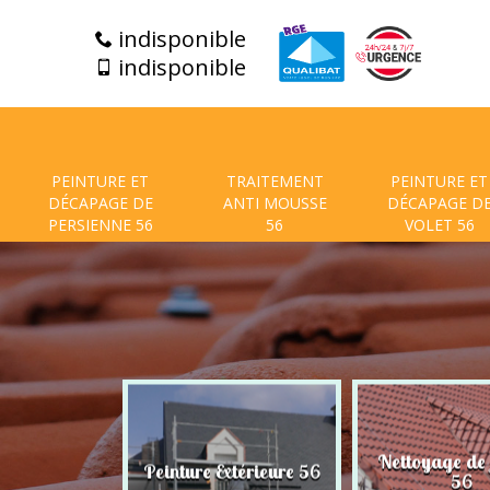
indisponible
indisponible
PEINTURE ET
TRAITEMENT
PEINTURE ET
DÉCAPAGE DE
ANTI MOUSSE
DÉCAPAGE D
PERSIENNE 56
56
VOLET 56
t de facade
Nettoyage de
Peinture Extérieure 56
56
56