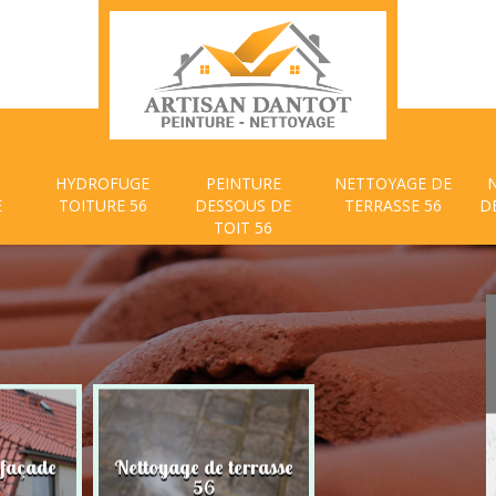
HYDROFUGE
PEINTURE
NETTOYAGE DE
E
TOITURE 56
DESSOUS DE
TERRASSE 56
D
TOIT 56
 façade
Nettoyage de terrasse
Peinture dessous
56
toit 56