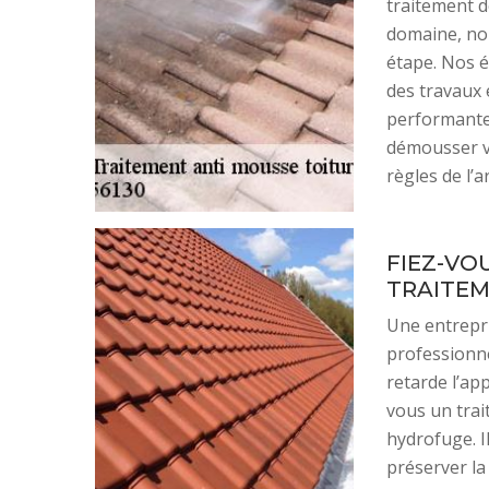
traitement d
domaine, nou
étape. Nos é
des travaux 
performante,
démousser vo
règles de l’ar
FIEZ-VO
TRAITEM
Une entrepri
professionne
retarde l’ap
vous un trai
hydrofuge. I
préserver la 