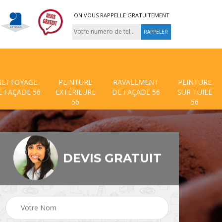
ON VOUS RAPPELLE GRATUITEMENT
NETTOYAGE
PEINTURE
RAVALEMENT
PEINTURE
E FAÇADE 56
EXTÉRIEURE
DE FAÇADE 56
SUR TUILE
56
56
DEVIS GRATUIT
 de
Traitement anti mouss