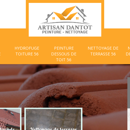
HYDROFUGE
PEINTURE
NETTOYAGE DE
E
TOITURE 56
DESSOUS DE
TERRASSE 56
D
TOIT 56
 façade
Nettoyage de terrasse
Peinture dessous