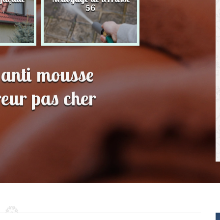
56
toit 56
 anti mousse
reur pas cher