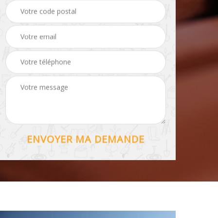
Hydrofuge toiture 56
56