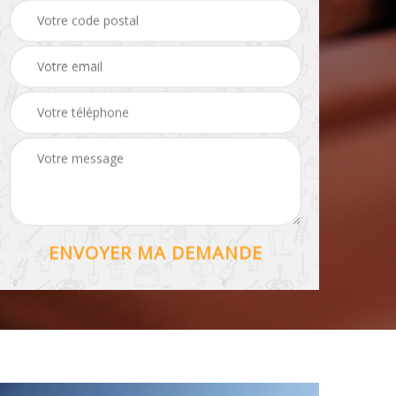
Hydrofuge toiture 56
56