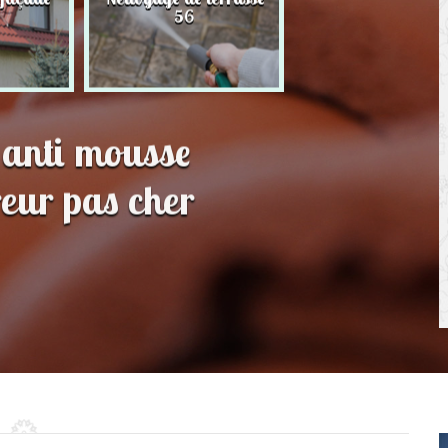
56
toit 56
 anti mousse
eur pas cher