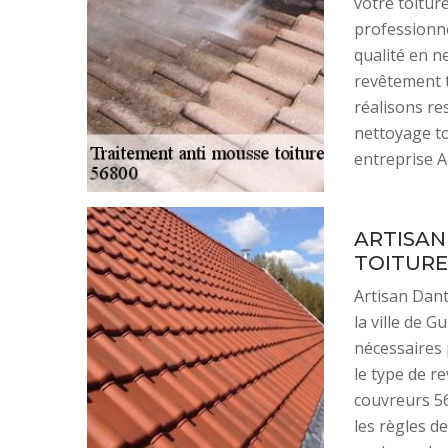
votre toiture
professionn
qualité en ne
revêtement t
réalisons re
nettoyage toi
entreprise A
ARTISAN
TOITURE
Artisan Dant
la ville de G
nécessaires 
le type de r
couvreurs 56
les règles d