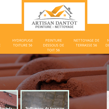
HYDROFUGE
PEINTURE
NETTOYAGE DE
E
TOITURE 56
DESSOUS DE
TERRASSE 56
D
TOIT 56
 façade
Nettoyage de terrasse
Peinture dessous