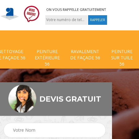
ON VOUS RAPPELLE GRATUITEMENT
NETTOYAGE
PEINTURE
RAVALEMENT
PEINTURE
E FAÇADE 56
EXTÉRIEURE
DE FAÇADE 56
SUR TUILE
56
56
DEVIS GRATUIT
 de
Traitement anti mouss