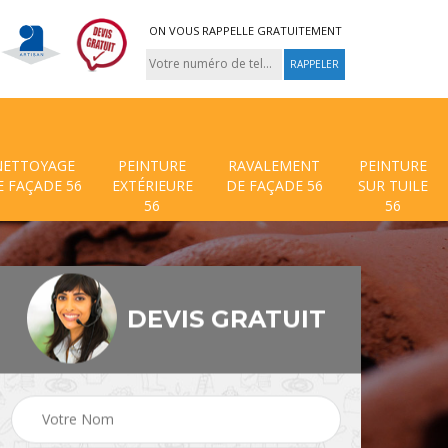
ON VOUS RAPPELLE GRATUITEMENT
NETTOYAGE
PEINTURE
RAVALEMENT
PEINTURE
E FAÇADE 56
EXTÉRIEURE
DE FAÇADE 56
SUR TUILE
56
56
DEVIS GRATUIT
 de
Traitement anti mouss