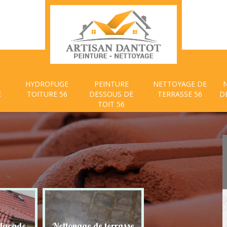
HYDROFUGE
PEINTURE
NETTOYAGE DE
E
TOITURE 56
DESSOUS DE
TERRASSE 56
D
TOIT 56
 façade
Nettoyage de terrasse
Peinture dessous