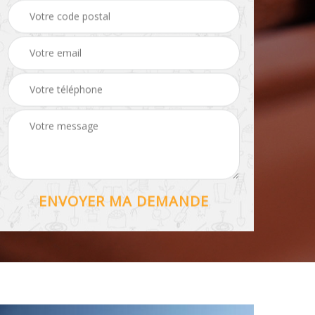
Hydrofuge toiture 56
56