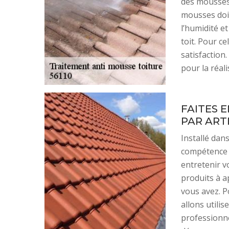
des mousses 
mousses doit
l’humidité et
toit. Pour ce
satisfaction
pour la réali
FAITES 
PAR ART
Installé dans
compétence 
entretenir v
produits à a
vous avez. P
allons utilis
professionne