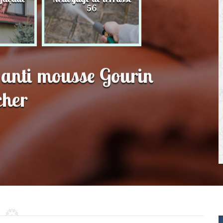
56
toit 56
t anti mousse Gourin
cher