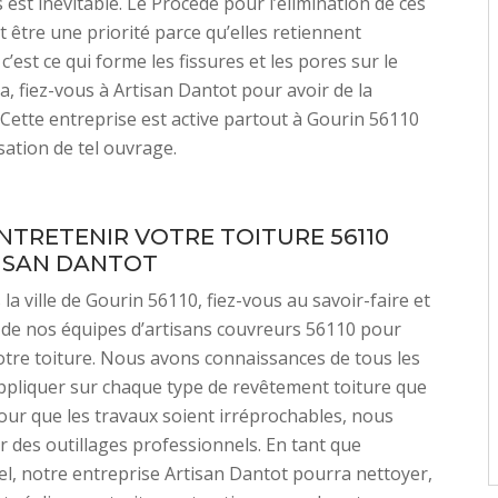
est inévitable. Le Procédé pour l’élimination de ces
 être une priorité parce qu’elles retiennent
 c’est ce qui forme les fissures et les pores sur le
la, fiez-vous à Artisan Dantot pour avoir de la
. Cette entreprise est active partout à Gourin 56110
sation de tel ouvrage.
ENTRETENIR VOTRE TOITURE 56110
ISAN DANTOT
 la ville de Gourin 56110, fiez-vous au savoir-faire et
de nos équipes d’artisans couvreurs 56110 pour
otre toiture. Nous avons connaissances de tous les
ppliquer sur chaque type de revêtement toiture que
our que les travaux soient irréprochables, nous
er des outillages professionnels. En tant que
l, notre entreprise Artisan Dantot pourra nettoyer,