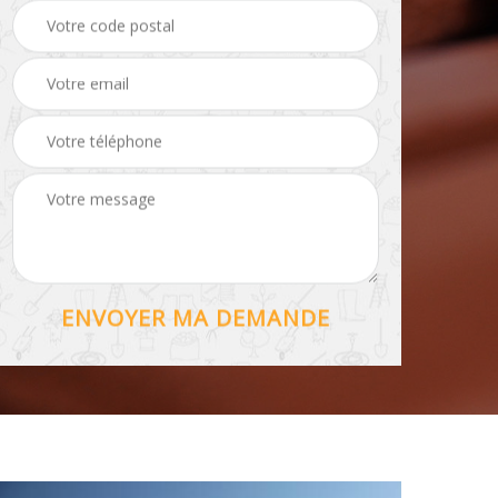
Hydrofuge toiture 56
56