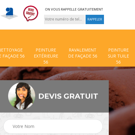
ON VOUS RAPPELLE GRATUITEMENT
NETTOYAGE
PEINTURE
RAVALEMENT
PEINTURE
E FAÇADE 56
EXTÉRIEURE
DE FAÇADE 56
SUR TUILE
56
56
DEVIS GRATUIT
 de
Traitement anti mouss