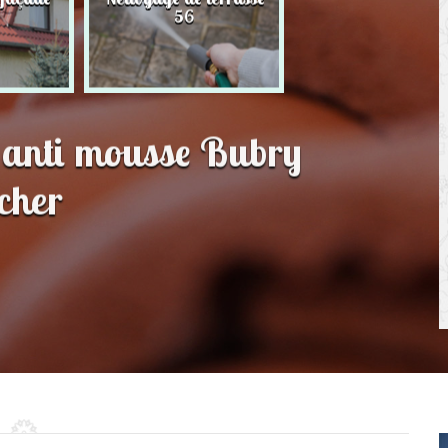
56
toit 56
t anti mousse Bubry
cher