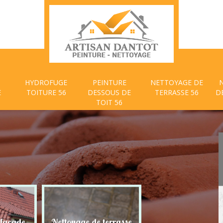
HYDROFUGE
PEINTURE
NETTOYAGE DE
E
TOITURE 56
DESSOUS DE
TERRASSE 56
D
TOIT 56
 façade
Nettoyage de terrasse
Peinture dessous