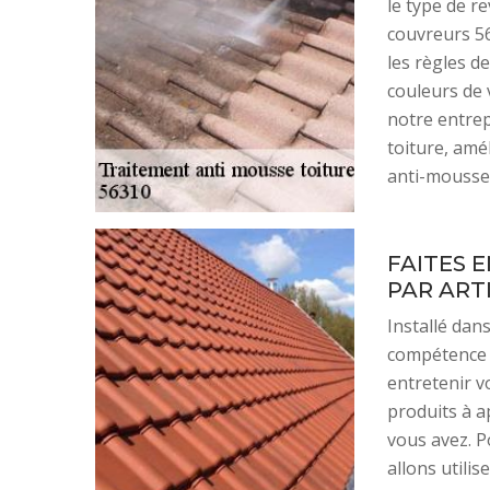
le type de r
couvreurs 56
les règles d
couleurs de 
notre entrep
toiture, amé
anti-mousse 
FAITES 
PAR ART
Installé dans
compétence 
entretenir v
produits à a
vous avez. P
allons utilis