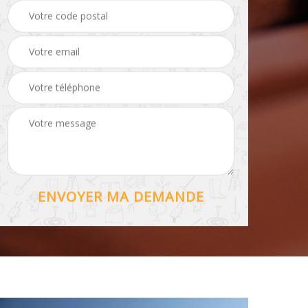
Hydrofuge toiture 56
56