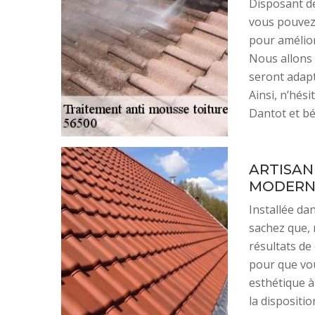
Disposant de
vous pouvez 
pour amélior
Nous allons 
seront adapt
Ainsi, n’hési
Dantot et bé
ARTISAN
MODERN
Installée da
sachez que, 
résultats de
pour que vou
esthétique à
la dispositi