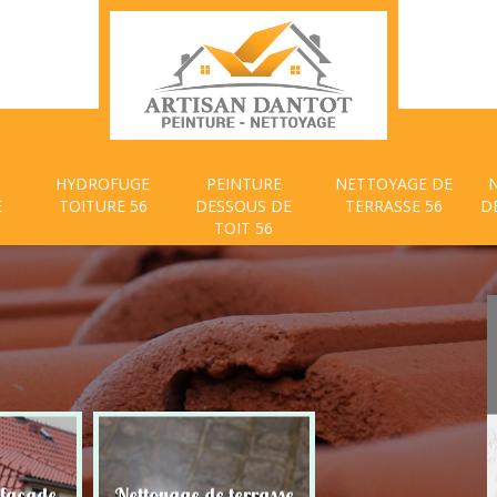
HYDROFUGE
PEINTURE
NETTOYAGE DE
E
TOITURE 56
DESSOUS DE
TERRASSE 56
D
TOIT 56
 façade
Nettoyage de terrasse
Peinture dessous