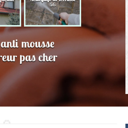
56
toit 56
 anti mousse
eur pas cher