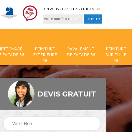
ON VOUS RAPPELLE GRATUITEMENT
NETTOYAGE
PEINTURE
RAVALEMENT
PEINTURE
E FAÇADE 56
EXTÉRIEURE
DE FAÇADE 56
SUR TUILE
56
56
DEVIS GRATUIT
 de
Traitement anti mouss