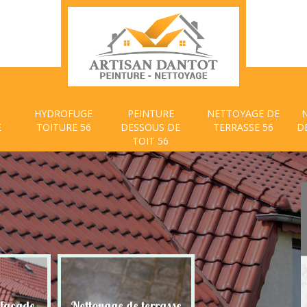
HYDROFUGE
PEINTURE
NETTOYAGE DE
E
TOITURE 56
DESSOUS DE
TERRASSE 56
D
TOIT 56
 façade
Nettoyage de terrasse
Peinture dessous