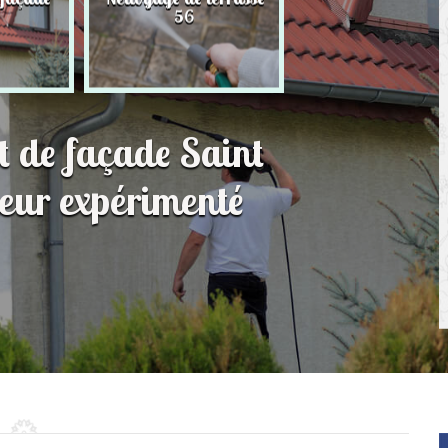
56
toit 56
t de façade Saint
eur expérimenté