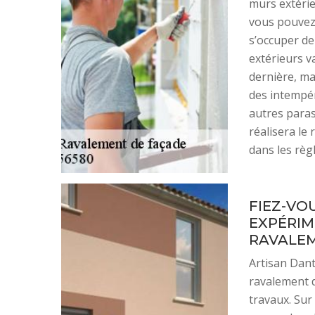
murs extérie
vous pouvez
s’occuper de
extérieurs v
dernière, ma
des intempér
autres paras
réalisera le
dans les règl
FIEZ-VO
EXPÉRIM
RAVALEM
Artisan Dant
ravalement d
travaux. Sur 