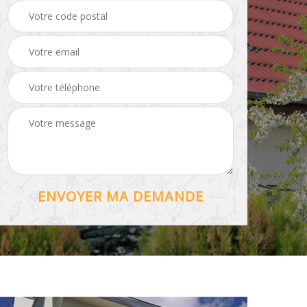
Hydrofuge toiture 56
56