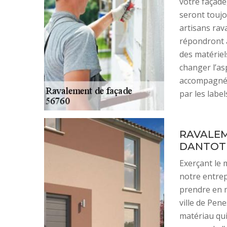
votre façade
seront toujo
artisans rav
répondront 
des matériel
changer l’as
accompagnée
par les label
RAVALEM
DANTOT
Exerçant le 
notre entrep
prendre en 
ville de Pene
matériau qui