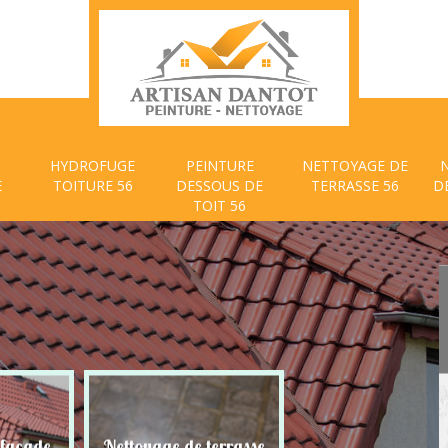
HYDROFUGE
PEINTURE
NETTOYAGE DE
E
TOITURE 56
DESSOUS DE
TERRASSE 56
D
TOIT 56
 façade
Nettoyage de terrasse
Peinture dessous