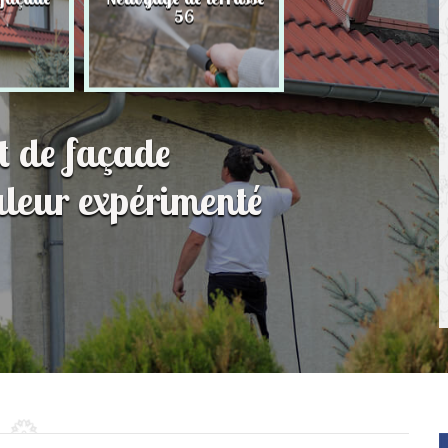
56
toit 56
t de façade
leur expérimenté