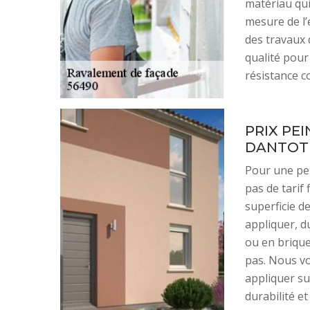
matériau qui
mesure de l’e
des travaux 
qualité pou
résistance c
PRIX PE
DANTOT
Pour une pei
pas de tarif 
superficie d
appliquer, d
ou en brique
pas. Nous vo
appliquer s
durabilité et