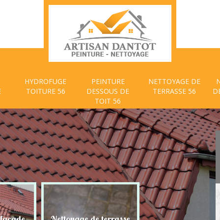
HYDROFUGE
PEINTURE
NETTOYAGE DE
E
TOITURE 56
DESSOUS DE
TERRASSE 56
D
TOIT 56
 façade
Nettoyage de terrasse
Peinture dessous