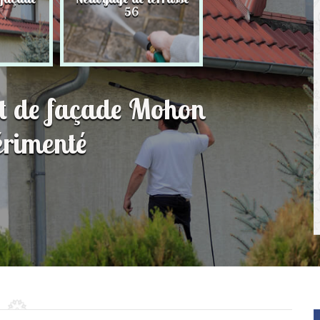
56
toit 56
nt de façade Mohon
érimenté