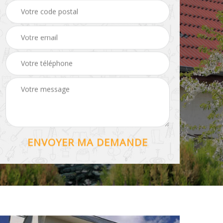
Hydrofuge toiture 56
56