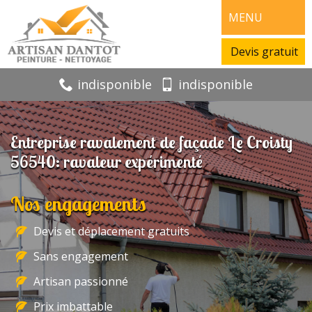
MENU
Devis gratuit
indisponible
indisponible
Entreprise ravalement de façade Le Croisty
56540: ravaleur expérimenté
Nos engagements
Devis et déplacement gratuits
Sans engagement
Artisan passionné
Prix imbattable