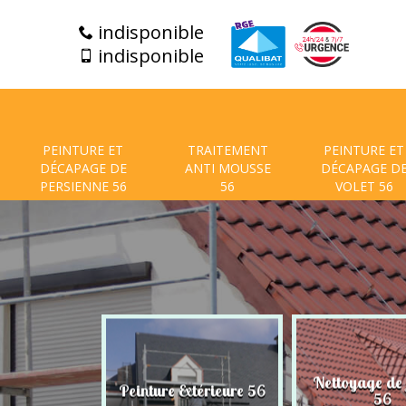
indisponible
indisponible
PEINTURE ET
TRAITEMENT
PEINTURE ET
DÉCAPAGE DE
ANTI MOUSSE
DÉCAPAGE D
PERSIENNE 56
56
VOLET 56
t de facade
Nettoyage de
Peinture Extérieure 56
56
56