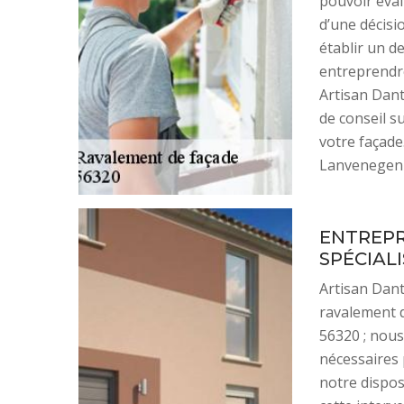
pouvoir évalu
d’une décisi
établir un de
entreprendre
Artisan Dant
de conseil s
votre façade.
Lanvenegen 5
ENTREPR
SPÉCIAL
Artisan Dant
ravalement d
56320 ; nous
nécessaires 
notre dispos