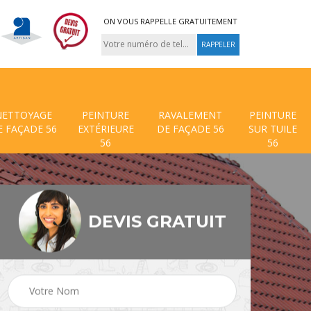
ON VOUS RAPPELLE GRATUITEMENT
NETTOYAGE
PEINTURE
RAVALEMENT
PEINTURE
E FAÇADE 56
EXTÉRIEURE
DE FAÇADE 56
SUR TUILE
56
56
DEVIS GRATUIT
 de
Traitement anti mouss
Hydrofuge toiture 56
56