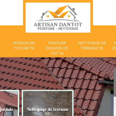
HYDROFUGE
PEINTURE
NETTOYAGE DE
E
TOITURE 56
DESSOUS DE
TERRASSE 56
D
TOIT 56
 façade
Nettoyage de terrasse
Peinture dessous
56
toit 56