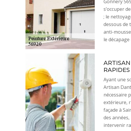
Gonnery 5692
s’occuper de
; le nettoyag
dessous de to
anti-mousse ;
le décapage 
ARTISAN
RAPIDES
Ayant une so
Artisan Dant
nécessaire p
extérieure, 
façade à Sai
des années, 
intervenir r