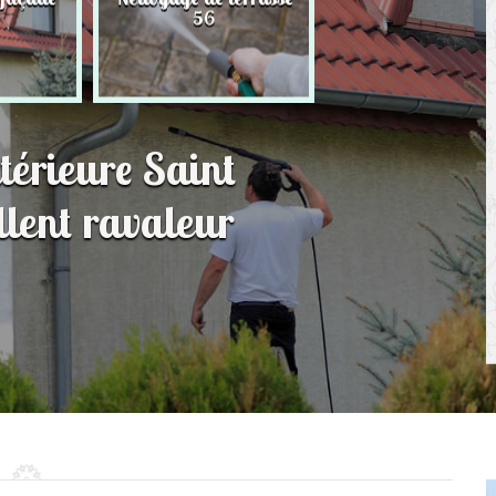
56
toit 56
térieure Saint
lent ravaleur