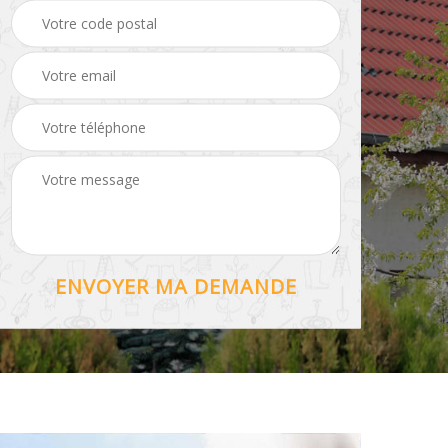
Hydrofuge toiture 56
56