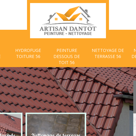
HYDROFUGE
PEINTURE
NETTOYAGE DE
E
TOITURE 56
DESSOUS DE
TERRASSE 56
D
TOIT 56
 façade
Nettoyage de terrasse
Peinture dessous