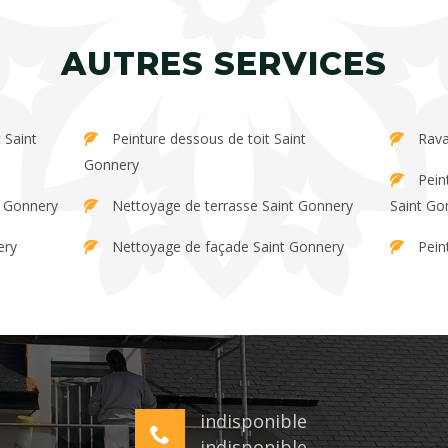
AUTRES SERVICES
Peinture dessous de toit Saint
Rava
Gonnery
Peinture et décapage de persienne
t Gonnery
Nettoyage de terrasse Saint Gonnery
Saint Go
ery
Nettoyage de façade Saint Gonnery
Pein
indisponible
indisponible