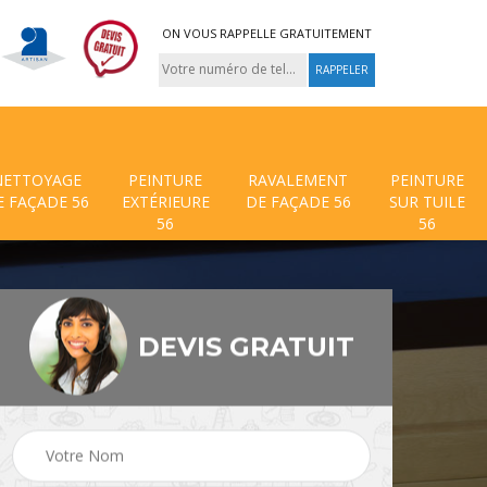
ON VOUS RAPPELLE GRATUITEMENT
NETTOYAGE
PEINTURE
RAVALEMENT
PEINTURE
E FAÇADE 56
EXTÉRIEURE
DE FAÇADE 56
SUR TUILE
56
56
DEVIS GRATUIT
 de
Traitement anti mouss