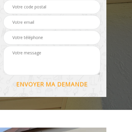
Hydrofuge toiture 56
56