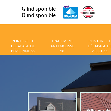
indisponible
indisponible
PEINTURE ET
TRAITEMENT
PEINTURE ET
DÉCAPAGE DE
ANTI MOUSSE
DÉCAPAGE D
PERSIENNE 56
56
VOLET 56
t de facade
Nettoyage de