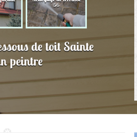
56
toit 56
essous de toit Sainte
n peintre