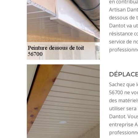
en contribua
Artisan Dan
dessous de t
Dantot va ut
résistance c
service de n
professionne
DÉPLACE
Sachez que l
56700 ne vou
des matériel
utiliser sera
Dantot. Vous
entreprise A
professionne