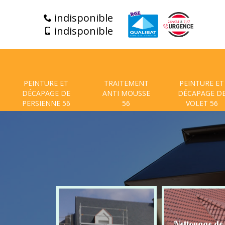
indisponible
indisponible
PEINTURE ET
TRAITEMENT
PEINTURE ET
DÉCAPAGE DE
ANTI MOUSSE
DÉCAPAGE D
PERSIENNE 56
56
VOLET 56
t de facade
Nettoyage de