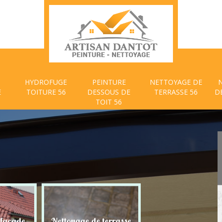
HYDROFUGE
PEINTURE
NETTOYAGE DE
E
TOITURE 56
DESSOUS DE
TERRASSE 56
D
TOIT 56
 façade
Nettoyage de terrasse
Peinture dessous