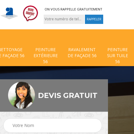
ON VOUS RAPPELLE GRATUITEMENT
NETTOYAGE
PEINTURE
RAVALEMENT
PEINTURE
E FAÇADE 56
EXTÉRIEURE
DE FAÇADE 56
SUR TUILE
56
56
DEVIS GRATUIT
 de
Traitement anti mouss