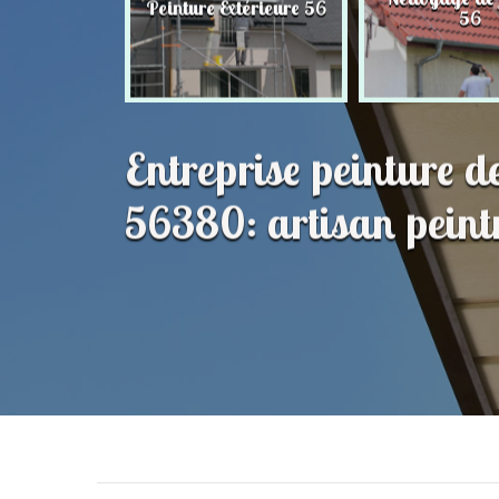
Peinture Extérieure 56
56
56
Entreprise peinture d
56380: artisan peint