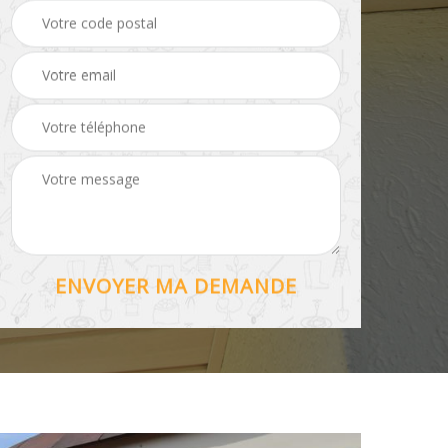
Hydrofuge toiture 56
56