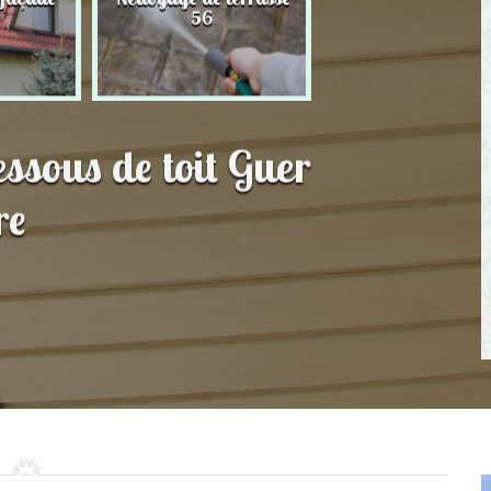
56
toit 56
essous de toit Guer
re