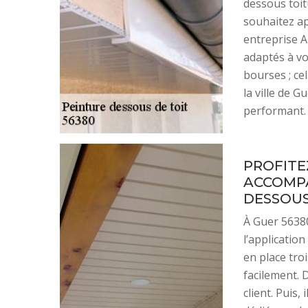
dessous toit
souhaitez app
entreprise A
adaptés à vo
bourses ; ce
la ville de G
performant.
PROFITE
ACCOMPA
DESSOUS
À Guer 56380
l’applicatio
en place tr
facilement. 
client. Puis