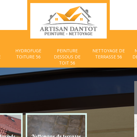
HYDROFUGE
PEINTURE
NETTOYAGE DE
E
TOITURE 56
DESSOUS DE
TERRASSE 56
D
TOIT 56
 façade
Nettoyage de terrasse
Peinture dessous