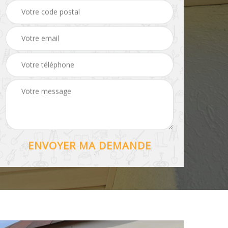
Hydrofuge toiture 56
56