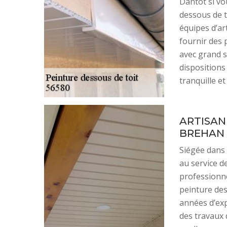
Dantot si vo
dessous de t
équipes d’a
fournir des p
avec grand s
dispositions
tranquille e
ARTISAN
BREHAN
Siégée dans 
au service d
professionne
peinture des
années d’exp
des travaux 