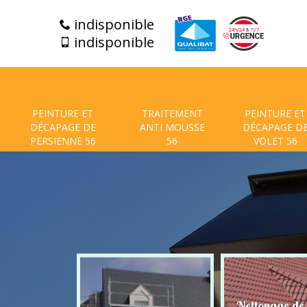
indisponible
indisponible
PEINTURE ET
TRAITEMENT
PEINTURE ET
DÉCAPAGE DE
ANTI MOUSSE
DÉCAPAGE D
PERSIENNE 56
56
VOLET 56
t de facade
Nettoyage de