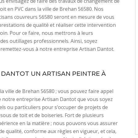
us envisagez de faire des travaux de changement de
oit en PVC dans la ville de Brehan 56580. Nos
rtisans couvreurs 56580 seront en mesure de vous
restations de qualité et réaliser cette intervention
oin. Pour ce faire, nous mettrons à leurs
 des outillages professionnels. Ainsi, soyez
t remettez-vous à notre entreprise Artisan Dantot.
 DANTOT UN ARTISAN PEINTRE À
la ville de Brehan 56580 ; vous pouvez faire appel
e notre entreprise Artisan Dantot que vous soyez
ls ou particuliers pour s’occuper de projets de
sous de toit et de boiseries. Fort de plusieurs
érience en la matière ; nous pouvons vous assurer
de qualité, conforme aux règles en vigueur, et cela,