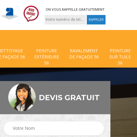
ON VOUS RAPPELLE GRATUITEMENT
NETTOYAGE
PEINTURE
RAVALEMENT
PEINTURE
E FAÇADE 56
EXTÉRIEURE
DE FAÇADE 56
SUR TUILE
56
56
DEVIS GRATUIT
 de
Traitement anti mouss