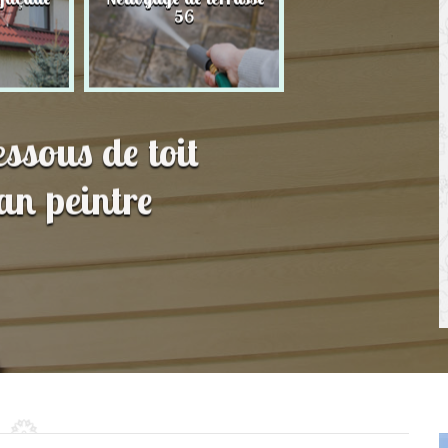
56
toit 56
essous de toit
an peintre