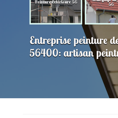
Peinture Extérieure 56
56
56
Entreprise peinture d
56400: artisan peint