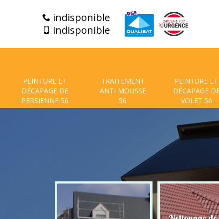
indisponible
indisponible
PEINTURE ET
TRAITEMENT
PEINTURE ET
DÉCAPAGE DE
ANTI MOUSSE
DÉCAPAGE D
PERSIENNE 56
56
VOLET 56
t de facade
Nettoyage de