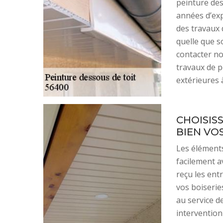
peinture des
années d’exp
des travaux 
quelle que so
contacter no
travaux de p
extérieures 
CHOISIS
BIEN VO
Les éléments
facilement av
reçu les ent
vos boiseries
au service d
intervention