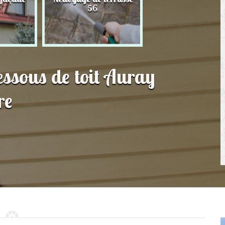
56
toit 56
essous de toit Auray
re