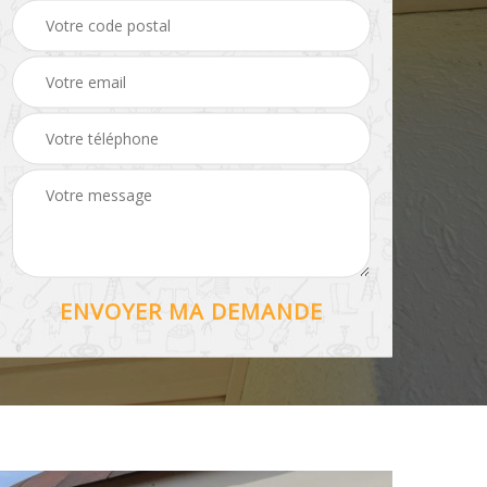
Hydrofuge toiture 56
56