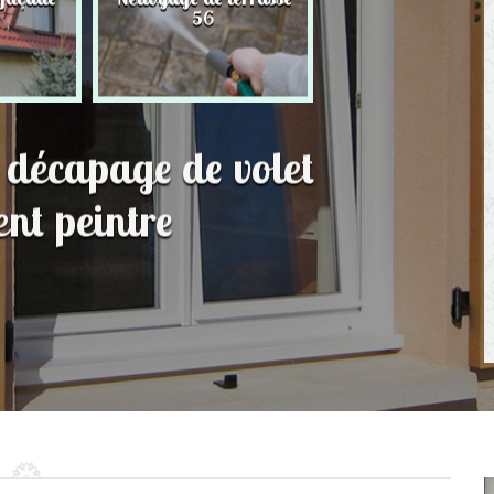
Hydrofuge
56
toit 56
t décapage de volet
ent peintre