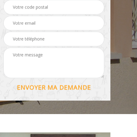
 toiture 56
56
de volet