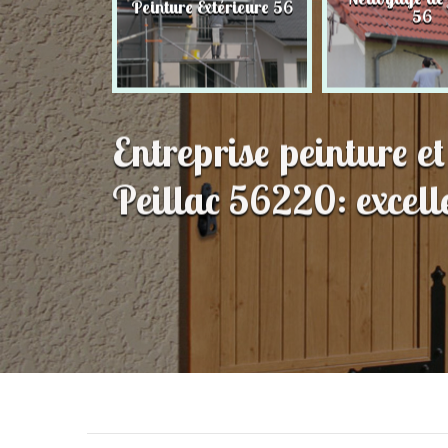
inture Extérieure 56
56
Entreprise peinture e
Peillac 56220: excell