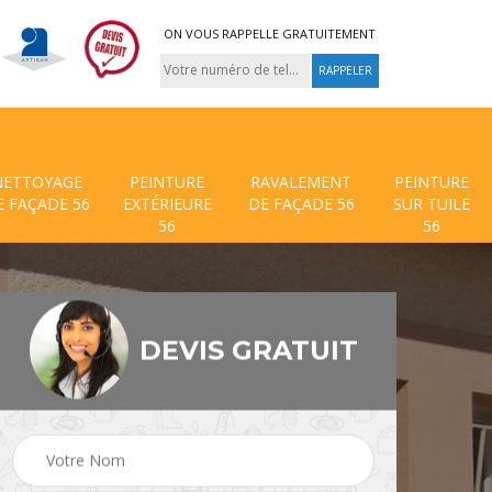
ON VOUS RAPPELLE GRATUITEMENT
NETTOYAGE
PEINTURE
RAVALEMENT
PEINTURE
E FAÇADE 56
EXTÉRIEURE
DE FAÇADE 56
SUR TUILE
56
56
DEVIS GRATUIT
Traitement anti mousse
Peinture et 