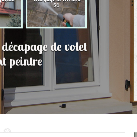
56
toit 56
t décapage de volet
t peintre