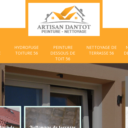
HYDROFUGE
PEINTURE
NETTOYAGE DE
E
TOITURE 56
DESSOUS DE
TERRASSE 56
D
TOIT 56
 façade
Nettoyage de terrasse
Peinture dessous