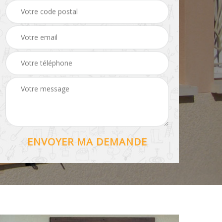
Hydrofuge toiture 56
56