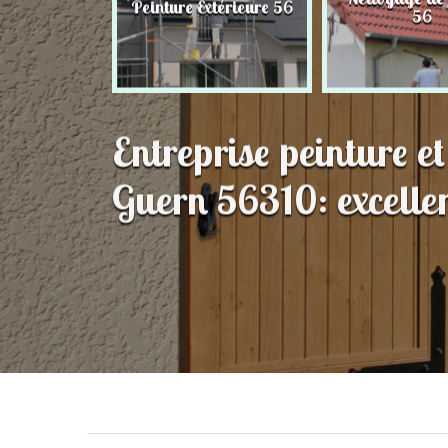
Peinture Extérieure 56
56
56
Entreprise peinture e
Guern 56310: excellen