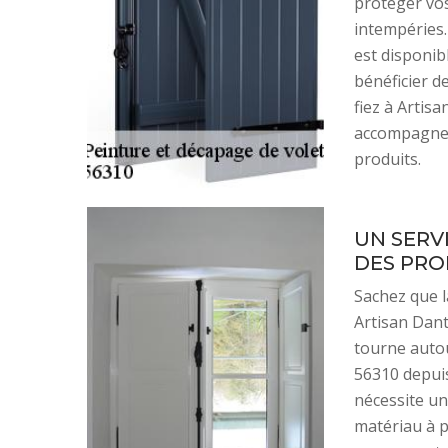
protéger vos
intempéries
est disponib
bénéficier d
fiez à Artis
accompagneme
produits.
UN SERV
DES PRO
Sachez que la
Artisan Dant
tourne autou
56310 depuis
nécessite un
matériau à p