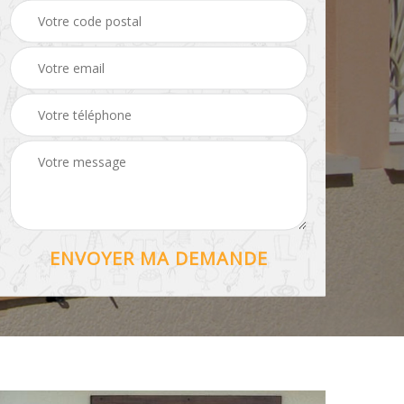
Hydrofuge toiture 56
56