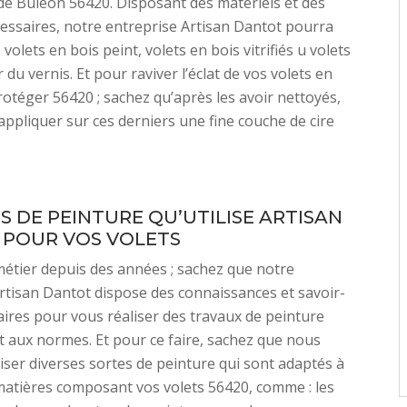
e de Buleon 56420. Disposant des matériels et des
essaires, notre entreprise Artisan Dantot pourra
volets en bois peint, volets en bois vitrifiés u volets
du vernis. Et pour raviver l’éclat de vos volets en
protéger 56420 ; sachez qu’après les avoir nettoyés,
appliquer sur ces derniers une fine couche de cire
S DE PEINTURE QU’UTILISE ARTISAN
POUR VOS VOLETS
métier depuis des années ; sachez que notre
rtisan Dantot dispose des connaissances et savoir-
aires pour vous réaliser des travaux de peinture
 aux normes. Et pour ce faire, sachez que nous
iser diverses sortes de peinture qui sont adaptés à
matières composant vos volets 56420, comme : les