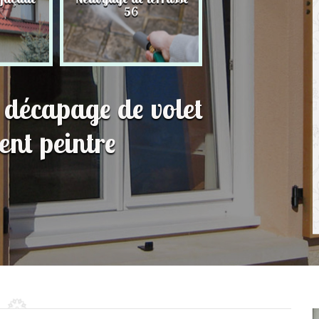
56
toit 56
t décapage de volet
ent peintre