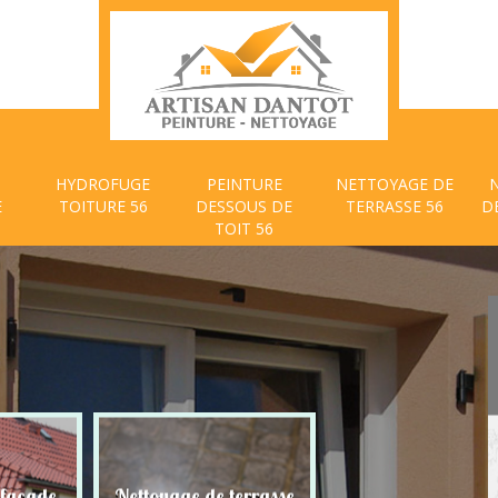
HYDROFUGE
PEINTURE
NETTOYAGE DE
E
TOITURE 56
DESSOUS DE
TERRASSE 56
D
TOIT 56
 façade
Nettoyage de terrasse
Peinture dessous