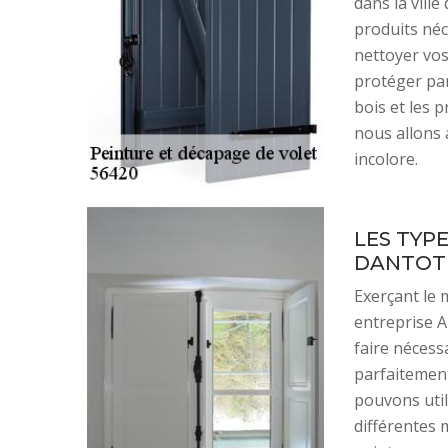
dans la vill
produits néc
nettoyer vos 
protéger par 
bois et les 
nous allons 
incolore.
LES TYPE
DANTOT 
Exerçant le 
entreprise A
faire nécess
parfaitement
pouvons util
différentes 