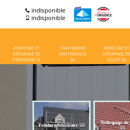
indisponible
indisponible
PEINTURE ET
TRAITEMENT
PEINTURE ET
DÉCAPAGE DE
ANTI MOUSSE
DÉCAPAGE D
PERSIENNE 56
56
VOLET 56
t de facade
Nettoyage de
Peinture Extérieure 56
56
56