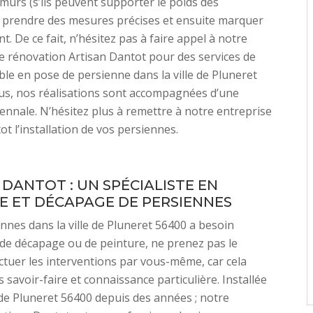
s murs (s’ils peuvent supporter le poids des
 prendre des mesures précises et ensuite marquer
. De ce fait, n’hésitez pas à faire appel à notre
e rénovation Artisan Dantot pour des services de
able en pose de persienne dans la ville de Pluneret
us, nos réalisations sont accompagnées d’une
ennale. N’hésitez plus à remettre à notre entreprise
ot l’installation de vos persiennes.
 DANTOT : UN SPÉCIALISTE EN
E ET DÉCAPAGE DE PERSIENNES
ennes dans la ville de Pluneret 56400 a besoin
: de décapage ou de peinture, ne prenez pas le
ectuer les interventions par vous-même, car cela
 savoir-faire et connaissance particulière. Installée
e de Pluneret 56400 depuis des années ; notre