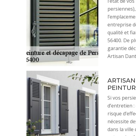
l’état de vo
persiennes),
l’emplacement
entreprise d
qualité et fi
56400. De pl
garantie déc
Artisan Dant
ARTISAN
PEINTUR
Si vos persi
d’entretien 
risque d’eff
nécessite des
dans la vill