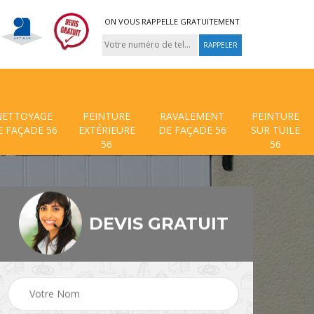
ON VOUS RAPPELLE GRATUITEMENT
NETTOYAGE
PEINTURE
RAVALEMENT
PEINTURE
E FAÇADE 56
EXTÉRIEURE
DE FAÇADE 56
SUR TUILE
56
56
DEVIS GRATUIT
 de
Traitement anti mouss
Hydrofuge toiture 56
56