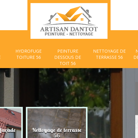
HYDROFUGE
PEINTURE
NETTOYAGE DE
E
TOITURE 56
DESSOUS DE
TERRASSE 56
D
TOIT 56
 façade
Nettoyage de terrasse
Peinture dessous
56
toit 56