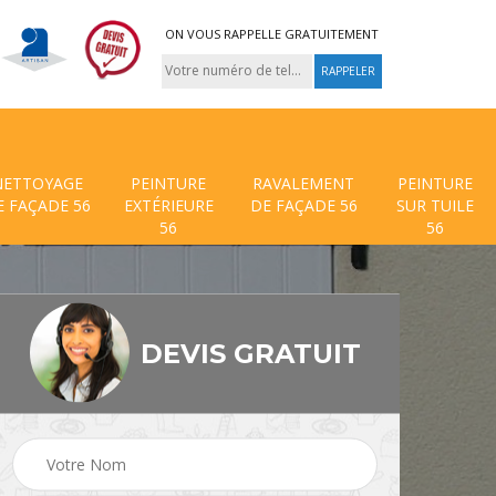
ON VOUS RAPPELLE GRATUITEMENT
NETTOYAGE
PEINTURE
RAVALEMENT
PEINTURE
E FAÇADE 56
EXTÉRIEURE
DE FAÇADE 56
SUR TUILE
56
56
DEVIS GRATUIT
 de
Traitement anti mouss
Hydrofuge toiture 56
56