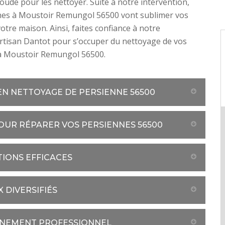
soude pour les nettoyer. Suite à notre intervention,
nes à Moustoir Remungol 56500 vont sublimer vos
otre maison. Ainsi, faites confiance à notre
rtisan Dantot pour s’occuper du nettoyage de vos
à Moustoir Remungol 56500.
N NETTOYAGE DE PERSIENNE 56500
OUR RÉPARER VOS PERSIENNES 56500
IONS EFFICACES
 DIVERSIFIÉS
GNEMENT PROFESSIONNEL