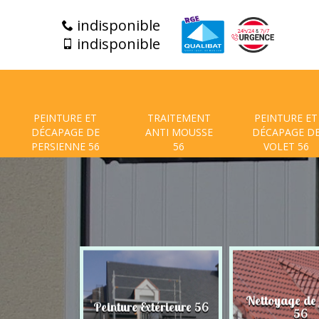
indisponible
indisponible
PEINTURE ET
TRAITEMENT
PEINTURE ET
DÉCAPAGE DE
ANTI MOUSSE
DÉCAPAGE D
PERSIENNE 56
56
VOLET 56
t de facade
Nettoyage de
Peinture Extérieure 56
56
56