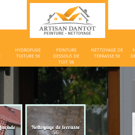
HYDROFUGE
PEINTURE
NETTOYAGE DE
E
TOITURE 56
DESSOUS DE
TERRASSE 56
D
TOIT 56
 façade
Nettoyage de terrasse
Peinture dessous
56
toit 56