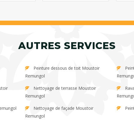
AUTRES SERVICES
Peinture dessous de toit Moustoir
Peinture extérieure Moustoir
Remungol
Remungo
Nettoyage de terrasse Moustoir
Ravalement de façade Moustoir
Remungol
Remungo
Remungol
Nettoyage de façade Moustoir
Pein
Remungol