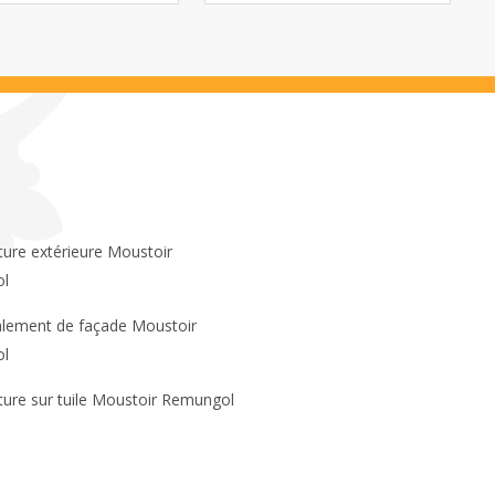
l
l
ture sur tuile Moustoir Remungol