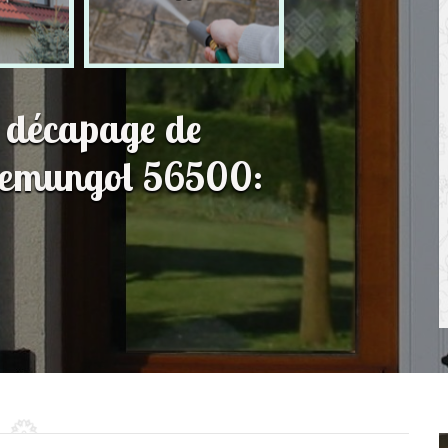
t décapage de
Remungol 56500: