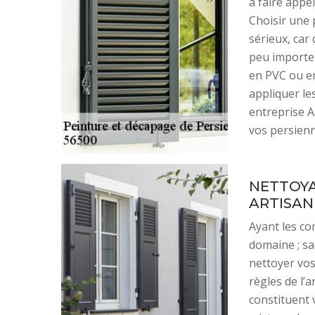
à faire appe
Choisir une 
sérieux, car
peu importe 
en PVC ou en
appliquer le
entreprise A
vos persien
NETTOYA
ARTISA
Ayant les co
domaine ; sa
nettoyer vos
règles de l’a
constituent 